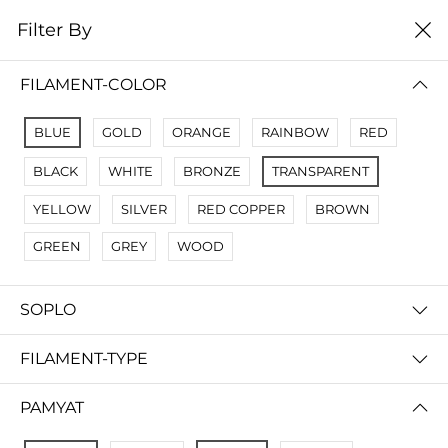
0
Filter By
цена от высокой к
Filter By
низкой
FILAMENT-COLOR
No Results
BLUE
GOLD
ORANGE
RAINBOW
RED
Not Found Filters1
BLACK
WHITE
BRONZE
TRANSPARENT
Not Found Filters2
YELLOW
SILVER
RED COPPER
BROWN
GREEN
GREY
WOOD
SOPLO
FILAMENT-TYPE
PAMYAT