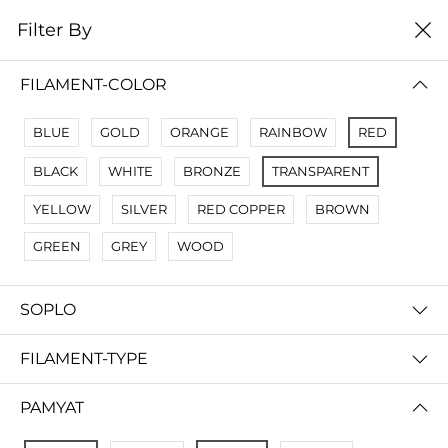
0
Filter By
цена от высокой к
Filter By
низкой
FILAMENT-COLOR
No Results
BLUE
GOLD
ORANGE
RAINBOW
RED
Not Found Filters1
BLACK
WHITE
BRONZE
TRANSPARENT
Not Found Filters2
YELLOW
SILVER
RED COPPER
BROWN
GREEN
GREY
WOOD
SOPLO
FILAMENT-TYPE
PAMYAT