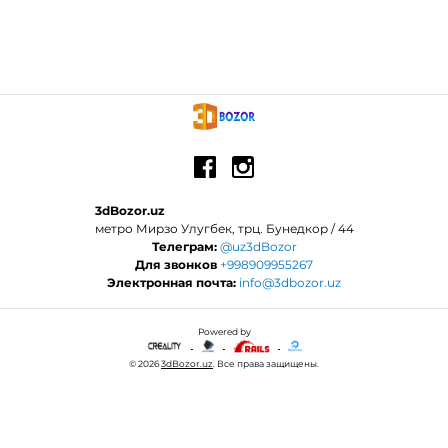
3dBozor.uz
метро Мирзо Улугбек, трц. Бунедкор / 44
Телеграм:
@uz3dBozor
Для звонков
+998909955267
Электронная почта:
info@3dbozor.uz
Powered by
© 2026
3dBozor.uz
. Все права защищены.