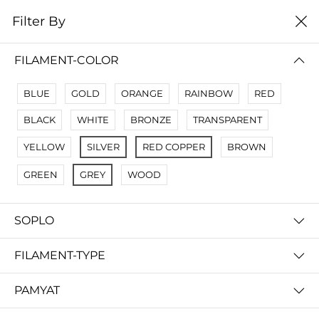
0
Filter By
Filter By
Сначало новые
FILAMENT-COLOR
No Results
BLUE
GOLD
ORANGE
RAINBOW
RED
Not Found Filters1
BLACK
WHITE
BRONZE
TRANSPARENT
Not Found Filters2
YELLOW
SILVER
RED COPPER
BROWN
GREEN
GREY
WOOD
SOPLO
FILAMENT-TYPE
PAMYAT