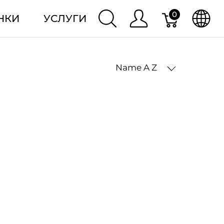
0
НКИ
УСЛУГИ
Name A Z
2