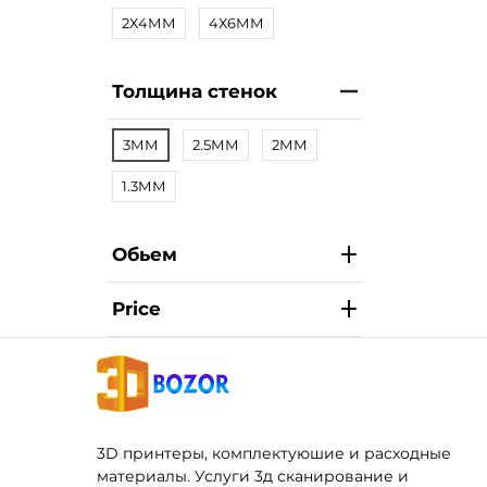
2Х4ММ
4Х6ММ
Толщина стенок
3ММ
2.5ММ
2ММ
1.3ММ
Обьем
Price
3D принтеры, комплектуюшие и расходные
материалы. Услуги 3д сканирование и