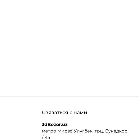
Связаться с нами
3dBozor.uz
метро Мирзо Улугбек, трц. Бунедкор
/ 44