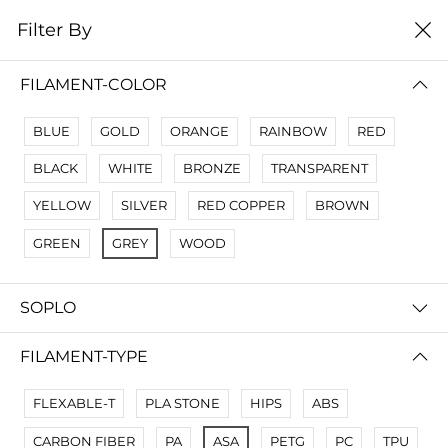
0
Filter By
цена от высокой к
Filter By
низкой
FILAMENT-COLOR
No Results
BLUE
GOLD
ORANGE
RAINBOW
RED
Not Found Filters1
BLACK
WHITE
BRONZE
TRANSPARENT
Not Found Filters2
YELLOW
SILVER
RED COPPER
BROWN
GREEN
GREY
WOOD
SOPLO
FILAMENT-TYPE
FLEXABLE-T
PLA STONE
HIPS
ABS
CARBON FIBER
PA
ASA
PETG
PC
TPU