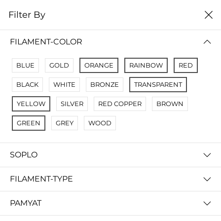
0
Filter By
цена от низкой к
Filter By
высокой
FILAMENT-COLOR
No Results
BLUE
GOLD
ORANGE
RAINBOW
RED
Not Found Filters1
BLACK
WHITE
BRONZE
TRANSPARENT
Not Found Filters2
YELLOW
SILVER
RED COPPER
BROWN
GREEN
GREY
WOOD
SOPLO
FILAMENT-TYPE
PAMYAT