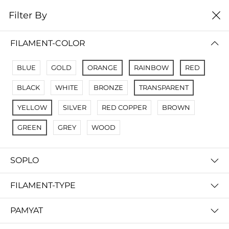
0
Filter By
цена от низкой к
Filter By
высокой
FILAMENT-COLOR
No Results
BLUE
GOLD
ORANGE
RAINBOW
RED
Not Found Filters1
BLACK
WHITE
BRONZE
TRANSPARENT
Not Found Filters2
YELLOW
SILVER
RED COPPER
BROWN
GREEN
GREY
WOOD
SOPLO
FILAMENT-TYPE
PAMYAT