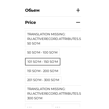
Обьем
Price
TRANSLATION MISSING:
RU.ACTIVERECORD.ATTRIBUTES.SPREE/PRODUCT.
50 SO'M
50 SO'M - 100 SO'M
101 SO'M - 150 SO'M
151 SO'M - 200 SO'M
201 SO'M - 300 SO'M
TRANSLATION MISSING:
RU.ACTIVERECORD.ATTRIBUTES.SPREE/PRODUCT
300 SO'M