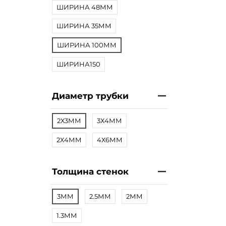
ШИРИНА 48ММ
ШИРИНА 35ММ
ШИРИНА 100ММ
ШИРИНА150
Диаметр трубки
2Х3ММ
3Х4ММ
2Х4ММ
4Х6ММ
Толщина стенок
3ММ
2.5ММ
2ММ
1.3ММ