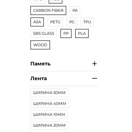
CARBON FIBER
PA
ASA
PETG
PC
TPU
SBS GLASS
PP
PLA
WOOD
Память
Лента
ШИРИНА 50ММ
ШИРИНА 40ММ
ШИРИНА 10ММ
ШИРИНА 20ММ