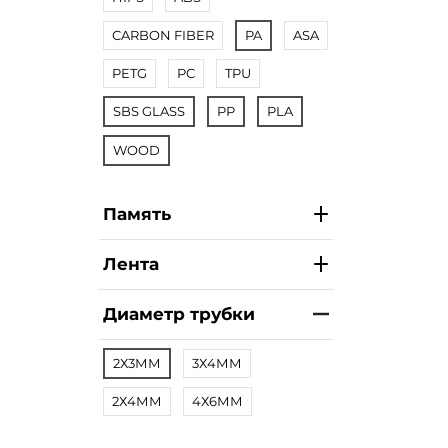
CARBON FIBER
PA
ASA
PETG
PC
TPU
SBS GLASS
PP
PLA
WOOD
Память
Лента
Диаметр трубки
2Х3ММ
3Х4ММ
2Х4ММ
4Х6ММ