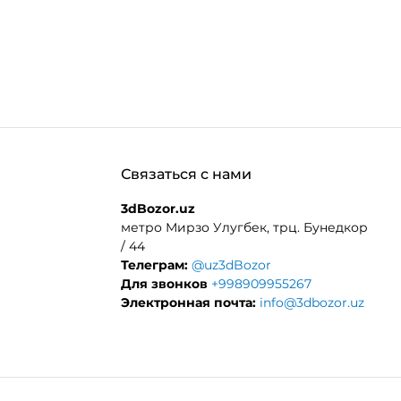
Связаться с нами
3dBozor.uz
метро Мирзо Улугбек, трц. Бунедкор
/ 44
Телеграм:
@uz3dBozor
Для звонков
+998909955267
Электронная почта:
info@3dbozor.uz