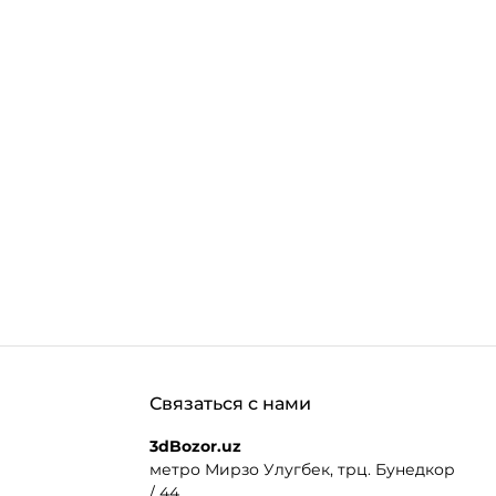
Связаться с нами
3dBozor.uz
метро Мирзо Улугбек, трц. Бунедкор
/ 44