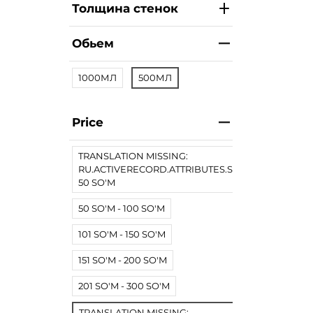
Толщина стенок
Обьем
1000МЛ
500МЛ
Price
TRANSLATION MISSING:
RU.ACTIVERECORD.ATTRIBUTES.SPREE/PRODUCT.
50 SO'M
50 SO'M - 100 SO'M
101 SO'M - 150 SO'M
151 SO'M - 200 SO'M
201 SO'M - 300 SO'M
TRANSLATION MISSING: