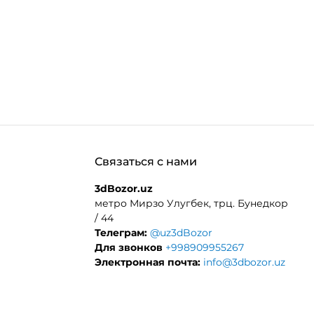
.MORE_THAN
Связаться с нами
3dBozor.uz
метро Мирзо Улугбек, трц. Бунедкор
/ 44
Телеграм:
@uz3dBozor
Для звонков
+998909955267
Электронная почта:
info@3dbozor.uz