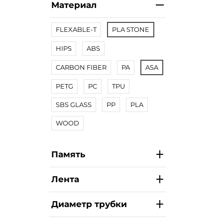
Материал
FLEXABLE-T
PLA STONE
HIPS
ABS
CARBON FIBER
PA
ASA
PETG
PC
TPU
SBS GLASS
PP
PLA
WOOD
Память
Лента
Диаметр трубки