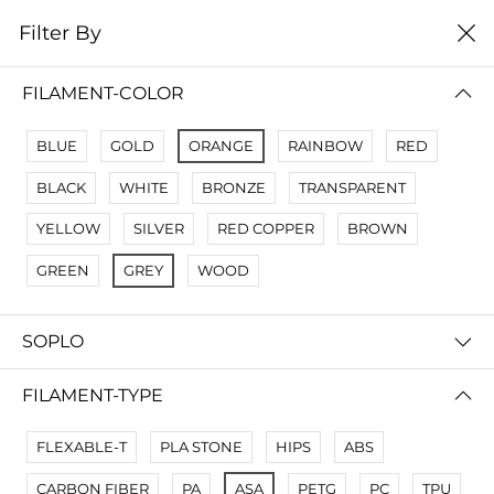
0
Filter By
Filter By
Сначало новые
FILAMENT-COLOR
No Results
BLUE
GOLD
ORANGE
RAINBOW
RED
Not Found Filters1
BLACK
WHITE
BRONZE
TRANSPARENT
Not Found Filters2
YELLOW
SILVER
RED COPPER
BROWN
GREEN
GREY
WOOD
SOPLO
FILAMENT-TYPE
FLEXABLE-T
PLA STONE
HIPS
ABS
CARBON FIBER
PA
ASA
PETG
PC
TPU