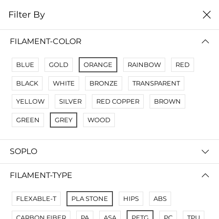
0
Filter By
Filter By
Сначало новые
FILAMENT-COLOR
No Results
BLUE
GOLD
ORANGE
RAINBOW
RED
Not Found Filters1
BLACK
WHITE
BRONZE
TRANSPARENT
Not Found Filters2
YELLOW
SILVER
RED COPPER
BROWN
GREEN
GREY
WOOD
SOPLO
FILAMENT-TYPE
FLEXABLE-T
PLA STONE
HIPS
ABS
CARBON FIBER
PA
ASA
PETG
PC
TPU