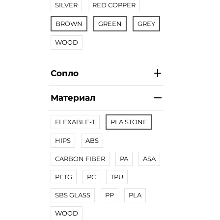
SILVER
RED COPPER
BROWN
GREEN
GREY
WOOD
Сопло
Материал
FLEXABLE-T
PLA STONE
HIPS
ABS
CARBON FIBER
PA
ASA
PETG
PC
TPU
SBS GLASS
PP
PLA
WOOD