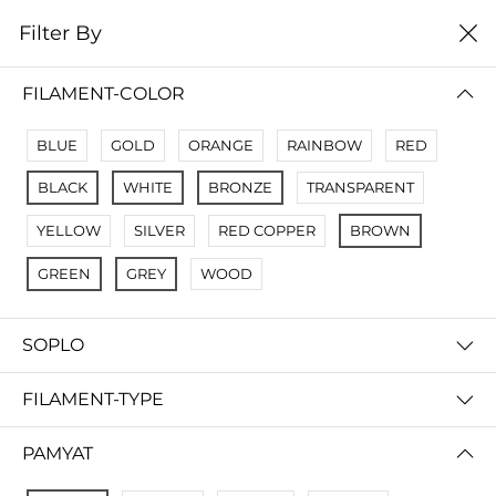
0
Filter By
Filter By
Сначало новые
FILAMENT-COLOR
No Results
BLUE
GOLD
ORANGE
RAINBOW
RED
Not Found Filters1
BLACK
WHITE
BRONZE
TRANSPARENT
Not Found Filters2
YELLOW
SILVER
RED COPPER
BROWN
GREEN
GREY
WOOD
SOPLO
FILAMENT-TYPE
PAMYAT