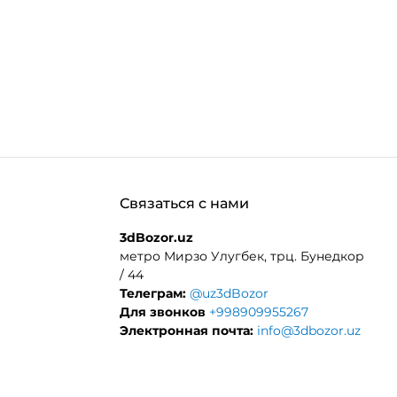
Связаться с нами
3dBozor.uz
метро Мирзо Улугбек, трц. Бунедкор
/ 44
Телеграм:
@uz3dBozor
Для звонков
+998909955267
Электронная почта:
info@3dbozor.uz