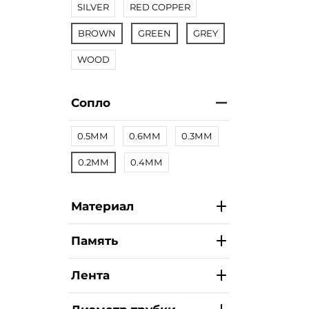
SILVER
RED COPPER
BROWN
GREEN
GREY
WOOD
Сопло
0.5ММ
0.6ММ
0.3ММ
0.2ММ
0.4ММ
Материал
Память
Лента