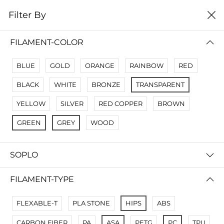
0
Filter By
Filter By
Name A Z
FILAMENT-COLOR
BLUE
GOLD
ORANGE
RAINBOW
RED
BLACK
WHITE
BRONZE
TRANSPARENT
YELLOW
SILVER
RED COPPER
BROWN
GREEN
GREY
WOOD
SOPLO
FDplast - 3д пластик SBS GLASS 1,75мм
Пластик HIPS
FILAMENT-TYPE
220 000 so'm
180 000 so'm
FLEXABLE-T
PLA STONE
HIPS
ABS
CARBON FIBER
PA
ASA
PETG
PC
TPU