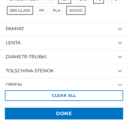
SBS GLASS
PP
PLA
WOOD
3dBozor.uz
метро Мирзо Улугбек, трц. Бунедкор / 44
PAMYAT
Телеграм:
@uz3dBozor
Для звонков
+998909955267
Электронная почта:
info@3dbozor.uz
LENTA
Powered by
DIAMETR-TRUBKI
© 2026
3dBozor.uz
. Все права защищены.
TOLSCHINA-STENOK
OBIEM
CLEAR ALL
PRICE
DONE