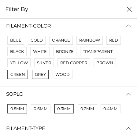
0
Filter By
Filter By
Name A Z
FILAMENT-COLOR
No Results
BLUE
GOLD
ORANGE
RAINBOW
RED
Not Found Filters1
BLACK
WHITE
BRONZE
TRANSPARENT
Not Found Filters2
YELLOW
SILVER
RED COPPER
BROWN
GREEN
GREY
WOOD
SOPLO
0.5ММ
0.6ММ
0.3ММ
0.2ММ
0.4ММ
FILAMENT-TYPE