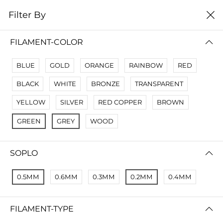
0
Filter By
Filter By
Name A Z
FILAMENT-COLOR
No Results
BLUE
GOLD
ORANGE
RAINBOW
RED
Not Found Filters1
BLACK
WHITE
BRONZE
TRANSPARENT
Not Found Filters2
YELLOW
SILVER
RED COPPER
BROWN
GREEN
GREY
WOOD
SOPLO
0.5ММ
0.6ММ
0.3ММ
0.2ММ
0.4ММ
FILAMENT-TYPE