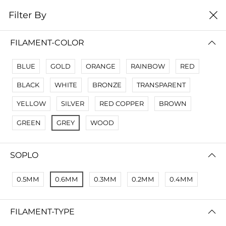
0
Filter By
цена от низкой к
Filter By
высокой
FILAMENT-COLOR
No Results
BLUE
GOLD
ORANGE
RAINBOW
RED
Not Found Filters1
BLACK
WHITE
BRONZE
TRANSPARENT
Not Found Filters2
YELLOW
SILVER
RED COPPER
BROWN
GREEN
GREY
WOOD
SOPLO
0.5ММ
0.6ММ
0.3ММ
0.2ММ
0.4ММ
FILAMENT-TYPE