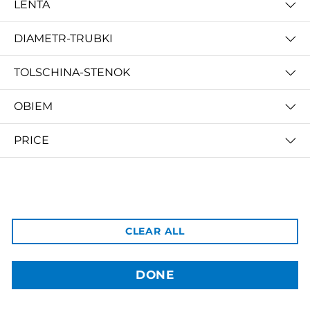
LENTA
DIAMETR-TRUBKI
TOLSCHINA-STENOK
3dBozor.uz
метро Мирзо Улугбек, трц. Бунедкор / 44
OBIEM
Телеграм:
@uz3dBozor
Для звонков
+998909955267
PRICE
Электронная почта:
info@3dbozor.uz
Powered by
© 2026
3dBozor.uz
. Все права защищены.
CLEAR ALL
DONE