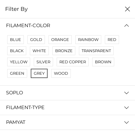
0
Filter By
1 РЕЗУЛЬТАТОВ ПОИСКА ПО ЗАПРОСУ 'DLP'
FILAMENT-COLOR
BLUE
GOLD
ORANGE
RAINBOW
RED
Filter By
Сначало новые
BLACK
WHITE
BRONZE
TRANSPARENT
YELLOW
SILVER
RED COPPER
BROWN
GREEN
GREY
WOOD
SOPLO
FILAMENT-TYPE
Смываемая водой Фотополимерная смола | Anycubic Water-Wash Resin
PAMYAT
запросить цену