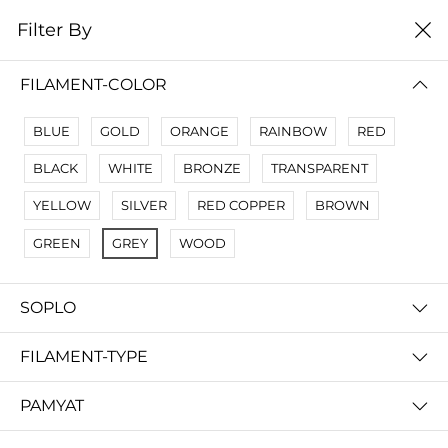
0
Filter By
Filter By
Name A Z
FILAMENT-COLOR
No Results
BLUE
GOLD
ORANGE
RAINBOW
RED
Not Found Filters1
BLACK
WHITE
BRONZE
TRANSPARENT
Not Found Filters2
YELLOW
SILVER
RED COPPER
BROWN
GREEN
GREY
WOOD
SOPLO
FILAMENT-TYPE
PAMYAT