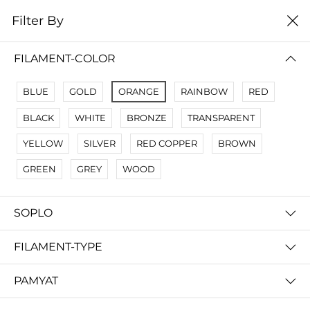
0
Filter By
Filter By
Сначало новые
FILAMENT-COLOR
BLUE
GOLD
ORANGE
RAINBOW
RED
BLACK
WHITE
BRONZE
TRANSPARENT
YELLOW
SILVER
RED COPPER
BROWN
GREEN
GREY
WOOD
SOPLO
Dental Peach Harz Labs
Anycubic Dental Cast
FILAMENT-TYPE
запросить цену
запросить цену
PAMYAT