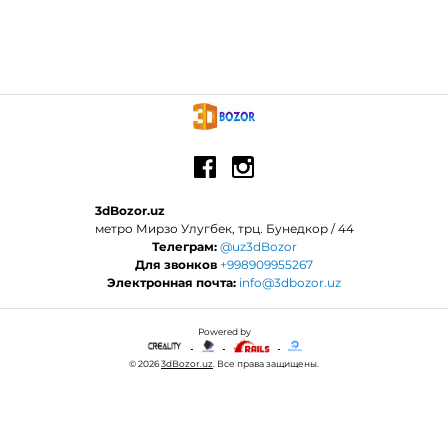
3dBozor.uz
метро Мирзо Улугбек, трц. Бунедкор / 44
Телеграм:
@uz3dBozor
Для звонков
+998909955267
Электронная почта:
info@3dbozor.uz
Powered by
© 2026
3dBozor.uz
. Все права защищены.