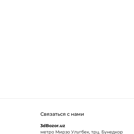
Связаться с нами
3dBozor.uz
метро Мирзо Улугбек, трц. Бунедкор