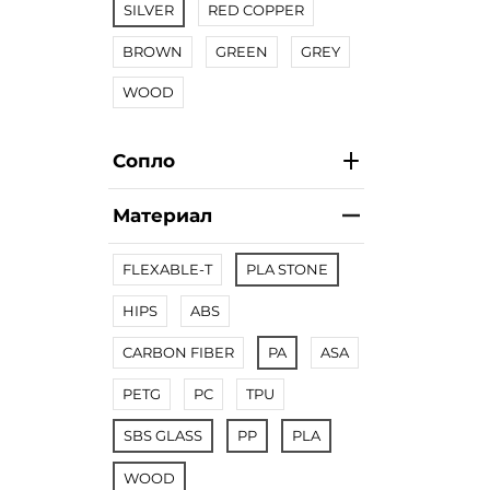
SILVER
RED COPPER
BROWN
GREEN
GREY
WOOD
Сопло
Материал
FLEXABLE-T
PLA STONE
HIPS
ABS
CARBON FIBER
PA
ASA
PETG
PC
TPU
SBS GLASS
PP
PLA
WOOD