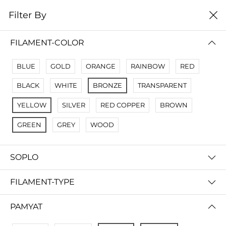
0
Filter By
Filter By
Сначало новые
FILAMENT-COLOR
No Results
BLUE
GOLD
ORANGE
RAINBOW
RED
Not Found Filters1
BLACK
WHITE
BRONZE
TRANSPARENT
Not Found Filters2
YELLOW
SILVER
RED COPPER
BROWN
GREEN
GREY
WOOD
SOPLO
FILAMENT-TYPE
PAMYAT