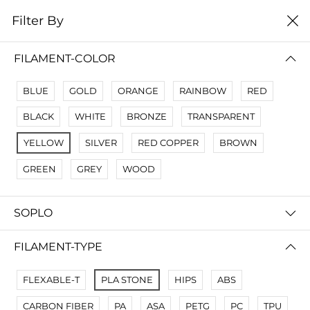
0
Filter By
Filter By
Сначало новые
FILAMENT-COLOR
No Results
BLUE
GOLD
ORANGE
RAINBOW
RED
Not Found Filters1
BLACK
WHITE
BRONZE
TRANSPARENT
Not Found Filters2
YELLOW
SILVER
RED COPPER
BROWN
GREEN
GREY
WOOD
SOPLO
FILAMENT-TYPE
FLEXABLE-T
PLA STONE
HIPS
ABS
CARBON FIBER
PA
ASA
PETG
PC
TPU