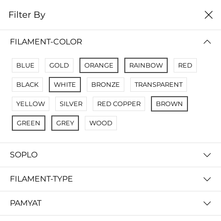
0
Filter By
Filter By
Сначало новые
FILAMENT-COLOR
No Results
BLUE
GOLD
ORANGE
RAINBOW
RED
Not Found Filters1
BLACK
WHITE
BRONZE
TRANSPARENT
Not Found Filters2
YELLOW
SILVER
RED COPPER
BROWN
GREEN
GREY
WOOD
SOPLO
FILAMENT-TYPE
PAMYAT