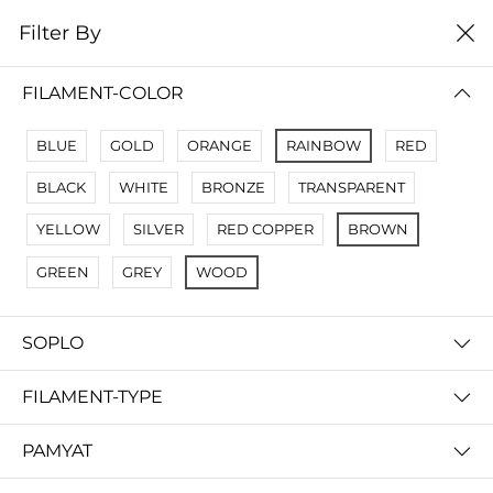
0
Filter By
Filter By
Сначало новые
FILAMENT-COLOR
No Results
BLUE
GOLD
ORANGE
RAINBOW
RED
Not Found Filters1
BLACK
WHITE
BRONZE
TRANSPARENT
Not Found Filters2
YELLOW
SILVER
RED COPPER
BROWN
GREEN
GREY
WOOD
SOPLO
FILAMENT-TYPE
PAMYAT