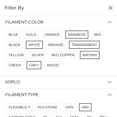
0
Filter By
Filter By
Сначало новые
FILAMENT-COLOR
No Results
BLUE
GOLD
ORANGE
RAINBOW
RED
Not Found Filters1
BLACK
WHITE
BRONZE
TRANSPARENT
Not Found Filters2
YELLOW
SILVER
RED COPPER
BROWN
GREEN
GREY
WOOD
SOPLO
FILAMENT-TYPE
FLEXABLE-T
PLA STONE
HIPS
ABS