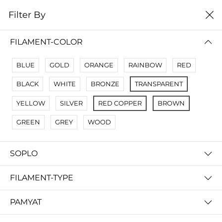
0
Filter By
Filter By
Сначало новые
FILAMENT-COLOR
No Results
BLUE
GOLD
ORANGE
RAINBOW
RED
Not Found Filters1
BLACK
WHITE
BRONZE
TRANSPARENT
Not Found Filters2
YELLOW
SILVER
RED COPPER
BROWN
GREEN
GREY
WOOD
SOPLO
FILAMENT-TYPE
PAMYAT