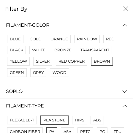
0
Filter By
Filter By
Сначало новые
FILAMENT-COLOR
No Results
BLUE
GOLD
ORANGE
RAINBOW
RED
Not Found Filters1
BLACK
WHITE
BRONZE
TRANSPARENT
Not Found Filters2
YELLOW
SILVER
RED COPPER
BROWN
GREEN
GREY
WOOD
SOPLO
FILAMENT-TYPE
FLEXABLE-T
PLA STONE
HIPS
ABS
CARBON FIBER
PA
ASA
PETG
PC
TPU