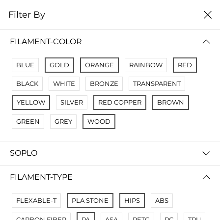
0
Filter By
Filter By
Сначало новые
FILAMENT-COLOR
No Results
BLUE
GOLD
ORANGE
RAINBOW
RED
Not Found Filters1
BLACK
WHITE
BRONZE
TRANSPARENT
Not Found Filters2
YELLOW
SILVER
RED COPPER
BROWN
GREEN
GREY
WOOD
SOPLO
FILAMENT-TYPE
FLEXABLE-T
PLA STONE
HIPS
ABS
CARBON FIBER
PA
ASA
PETG
PC
TPU