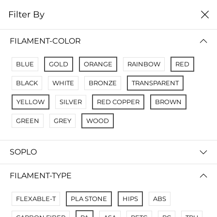
0
Filter By
Filter By
Сначало новые
FILAMENT-COLOR
No Results
BLUE
GOLD
ORANGE
RAINBOW
RED
Not Found Filters1
BLACK
WHITE
BRONZE
TRANSPARENT
Not Found Filters2
YELLOW
SILVER
RED COPPER
BROWN
GREEN
GREY
WOOD
SOPLO
FILAMENT-TYPE
FLEXABLE-T
PLA STONE
HIPS
ABS