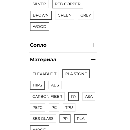
SILVER
RED COPPER
BROWN
GREEN
GREY
WOOD
Сопло
Материал
FLEXABLE-T
PLA STONE
HIPS
ABS
CARBON FIBER
PA
ASA
PETG
PC
TPU
SBS GLASS
PP
PLA
WOOD