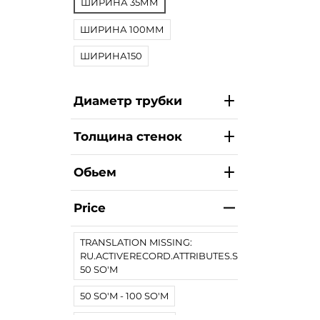
ШИРИНА 35ММ
ШИРИНА 100ММ
ШИРИНА150
Диаметр трубки
Толщина стенок
Обьем
Price
TRANSLATION MISSING:
RU.ACTIVERECORD.ATTRIBUTES.SPREE/PRODUCT.
50 SO'M
50 SO'M - 100 SO'M