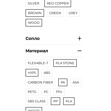
SILVER
RED COPPER
BROWN
GREEN
GREY
WOOD
Сопло
Материал
FLEXABLE-T
PLA STONE
HIPS
ABS
CARBON FIBER
PA
ASA
PETG
PC
TPU
SBS GLASS
PP
PLA
WOOD