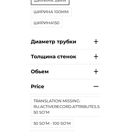
ШИРИНА 35ММ
ШИРИНА 100ММ
ШИРИНА150
Диаметр трубки
Толщина стенок
Обьем
Price
TRANSLATION MISSING:
RU.ACTIVERECORD.ATTRIBUTES.SPREE/PRODUCT.
50 SO'M
50 SO'M - 100 SO'M