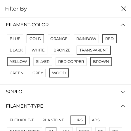
0
Filter By
Filter By
Сначало новые
FILAMENT-COLOR
No Results
BLUE
GOLD
ORANGE
RAINBOW
RED
Not Found Filters1
BLACK
WHITE
BRONZE
TRANSPARENT
Not Found Filters2
YELLOW
SILVER
RED COPPER
BROWN
GREEN
GREY
WOOD
SOPLO
FILAMENT-TYPE
FLEXABLE-T
PLA STONE
HIPS
ABS