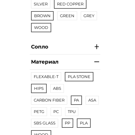
SILVER
RED COPPER
BROWN
GREEN
GREY
WOOD
Сопло
Материал
FLEXABLE-T
PLA STONE
HIPS
ABS
CARBON FIBER
PA
ASA
PETG
PC
TPU
SBS GLASS
PP
PLA
WOOD