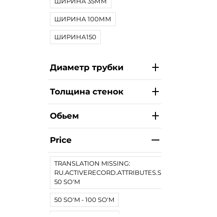
ШИРИНА 35ММ
ШИРИНА 100ММ
ШИРИНА150
Диаметр трубки
Толщина стенок
Обьем
Price
TRANSLATION MISSING:
RU.ACTIVERECORD.ATTRIBUTES.SPREE/PRODUCT.
50 SO'M
50 SO'M - 100 SO'M