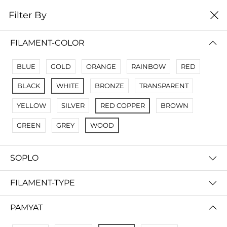
0
Filter By
Filter By
Name A Z
FILAMENT-COLOR
No Results
BLUE
GOLD
ORANGE
RAINBOW
RED
Not Found Filters1
BLACK
WHITE
BRONZE
TRANSPARENT
Not Found Filters2
YELLOW
SILVER
RED COPPER
BROWN
GREEN
GREY
WOOD
SOPLO
FILAMENT-TYPE
PAMYAT