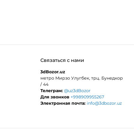
Связаться с нами
3dBozor.uz
метро Мирзо Улугбек, трц. Бунедкор
/ 44
Телеграм:
@uz3dBozor
Для звонков
+998909955267
Электронная почта:
info@3dbozor.uz