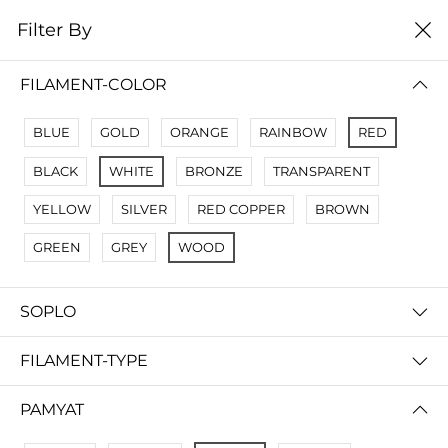
0
Filter By
цена от высокой к
Filter By
низкой
FILAMENT-COLOR
No Results
BLUE
GOLD
ORANGE
RAINBOW
RED
Not Found Filters1
BLACK
WHITE
BRONZE
TRANSPARENT
Not Found Filters2
YELLOW
SILVER
RED COPPER
BROWN
GREEN
GREY
WOOD
SOPLO
FILAMENT-TYPE
PAMYAT