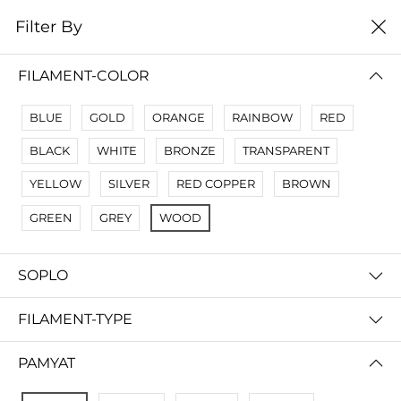
0
Filter By
Filter By
Сначало новые
FILAMENT-COLOR
No Results
BLUE
GOLD
ORANGE
RAINBOW
RED
Not Found Filters1
BLACK
WHITE
BRONZE
TRANSPARENT
Not Found Filters2
YELLOW
SILVER
RED COPPER
BROWN
GREEN
GREY
WOOD
SOPLO
FILAMENT-TYPE
PAMYAT