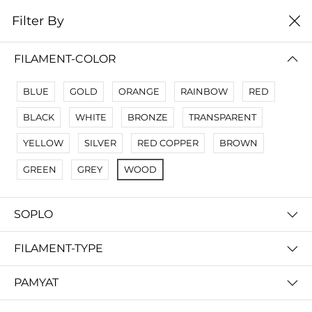
0
Filter By
Filter By
Сначало новые
FILAMENT-COLOR
No Results
BLUE
GOLD
ORANGE
RAINBOW
RED
Not Found Filters1
BLACK
WHITE
BRONZE
TRANSPARENT
Not Found Filters2
YELLOW
SILVER
RED COPPER
BROWN
GREEN
GREY
WOOD
SOPLO
FILAMENT-TYPE
PAMYAT