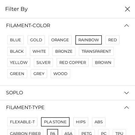
0
Filter By
Filter By
Сначало новые
FILAMENT-COLOR
BLUE
GOLD
ORANGE
RAINBOW
RED
BLACK
WHITE
BRONZE
TRANSPARENT
YELLOW
SILVER
RED COPPER
BROWN
GREEN
GREY
WOOD
SOPLO
PLA SILK RAINBOW - 3D Пластик филамент глянцевая радуга
350 000 so'm
FILAMENT-TYPE
FLEXABLE-T
PLA STONE
HIPS
ABS
CARBON FIBER
PA
ASA
PETG
PC
TPU