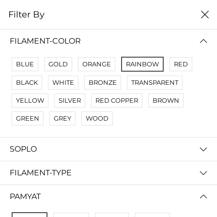
0
Filter By
Filter By
Сначало новые
FILAMENT-COLOR
No Results
BLUE
GOLD
ORANGE
RAINBOW
RED
Not Found Filters1
BLACK
WHITE
BRONZE
TRANSPARENT
Not Found Filters2
YELLOW
SILVER
RED COPPER
BROWN
GREEN
GREY
WOOD
SOPLO
FILAMENT-TYPE
PAMYAT