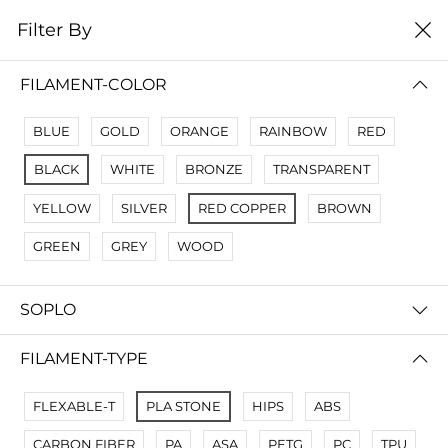
0
Filter By
Filter By
Name Z A
FILAMENT-COLOR
No Results
BLUE
GOLD
ORANGE
RAINBOW
RED
Not Found Filters1
BLACK
WHITE
BRONZE
TRANSPARENT
Not Found Filters2
YELLOW
SILVER
RED COPPER
BROWN
GREEN
GREY
WOOD
SOPLO
FILAMENT-TYPE
FLEXABLE-T
PLA STONE
HIPS
ABS
CARBON FIBER
PA
ASA
PETG
PC
TPU