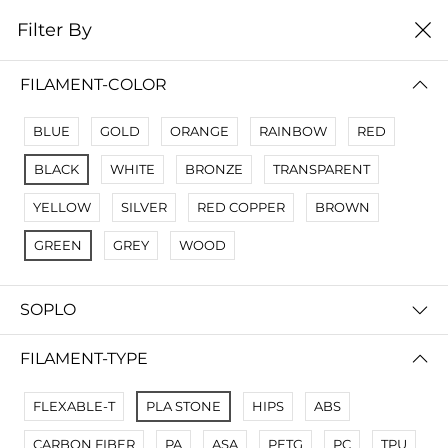
0
Filter By
Filter By
Name Z A
FILAMENT-COLOR
No Results
BLUE
GOLD
ORANGE
RAINBOW
RED
Not Found Filters1
BLACK
WHITE
BRONZE
TRANSPARENT
Not Found Filters2
YELLOW
SILVER
RED COPPER
BROWN
GREEN
GREY
WOOD
SOPLO
FILAMENT-TYPE
FLEXABLE-T
PLA STONE
HIPS
ABS
CARBON FIBER
PA
ASA
PETG
PC
TPU