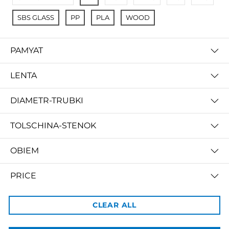
SBS GLASS
PP
PLA
WOOD
PAMYAT
LENTA
HYPER PLA 3d пластик филамент от Creality 1.0 кг
запросить цену
DIAMETR-TRUBKI
TOLSCHINA-STENOK
OBIEM
3dBozor.uz
PRICE
метро Мирзо Улугбек, трц. Бунедкор / 44
Телеграм:
@uz3dBozor
Для звонков
+998909955267
CLEAR ALL
Электронная почта:
info@3dbozor.uz