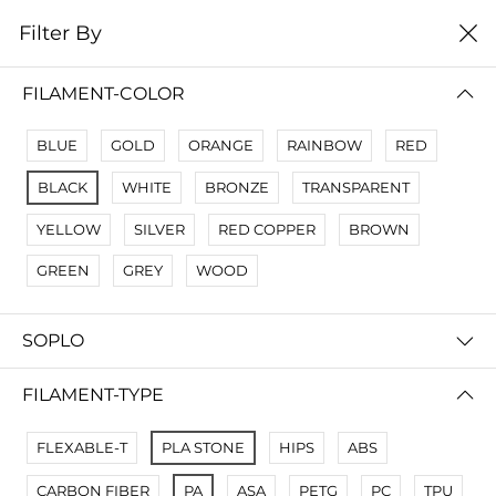
0
Filter By
Filter By
Сначало новые
FILAMENT-COLOR
BLUE
GOLD
ORANGE
RAINBOW
RED
BLACK
WHITE
BRONZE
TRANSPARENT
YELLOW
SILVER
RED COPPER
BROWN
GREEN
GREY
WOOD
SOPLO
CREOZONE PLA - 3D пластик филамент для 3д принтера. Наивысшего качества
CREOZONE PA NEYLON - 3D пластик филамент для 3д принтера. Наивысшего качества
FILAMENT-TYPE
230 000 so'm
300 000 so'm
FLEXABLE-T
PLA STONE
HIPS
ABS
CARBON FIBER
PA
ASA
PETG
PC
TPU