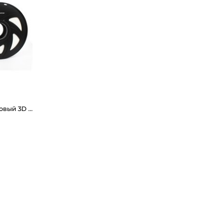
CREOZONE Flexable-t - Резиновый 3D пластик филамент для 3д принтера. Наивысшего качества