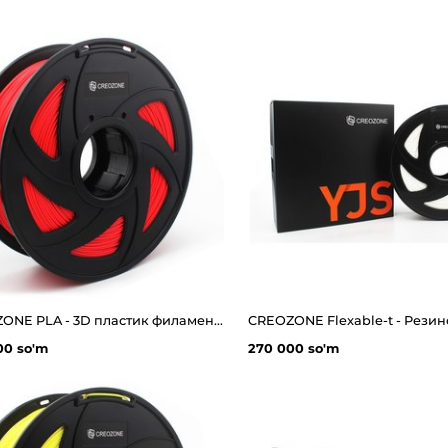
CREOZONE PLA - 3D пластик филамент для 3д принтера. Наивысшего качества
00 so'm
270 000 so'm