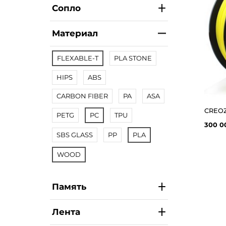
Сопло
Материал
FLEXABLE-T
PLA STONE
HIPS
ABS
CARBON FIBER
PA
ASA
PETG
PC
TPU
300 0
SBS GLASS
PP
PLA
WOOD
Память
Лента