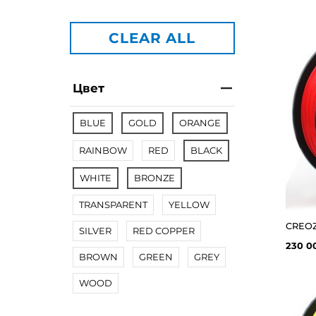
CLEAR ALL
Цвет
BLUE
GOLD
ORANGE
RAINBOW
RED
BLACK
WHITE
BRONZE
TRANSPARENT
YELLOW
SILVER
RED COPPER
230 0
BROWN
GREEN
GREY
WOOD