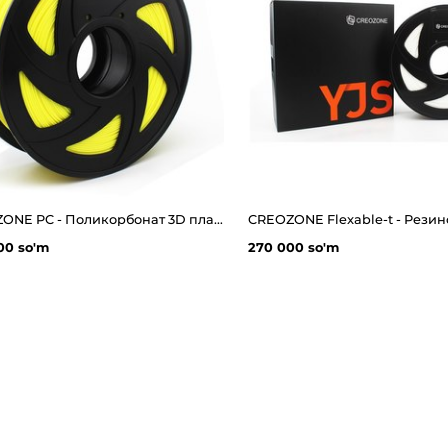
CREOZONE PC - Поликорбонат 3D пластик филамент для 3д принтера. Наивысшего качества
00 so'm
270 000 so'm