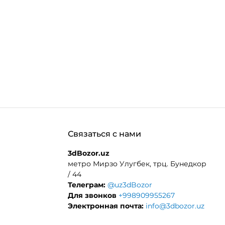
Связаться с нами
3dBozor.uz
метро Мирзо Улугбек, трц. Бунедкор
/ 44
Телеграм:
@uz3dBozor
Для звонков
+998909955267
Электронная почта:
info@3dbozor.uz