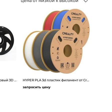
цена от низкой к высокой
CREOZONE Flexable-t - Резиновый 3D пластик филамент для 3д принтера. Наивысшего качества
HYPER PLA 3d пластик филамент от Creality 1.0 кг
запросить цену